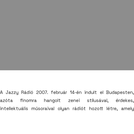
A Jazzy Rádió 2007. február 14-én indult el Budapesten,
azóta finomra hangolt zenei stílusával, érdekes,
intellektuális műsoraival olyan rádiót hozott létre, amely
része a művelt, nyitott gondolkodású emberek életének. A
Jazzy Rádión kívül a Jazzy Groove, Jazzy Cool és Jazzy Soul
webrádiók közül is választhatnak a hallgatók, ezeken a