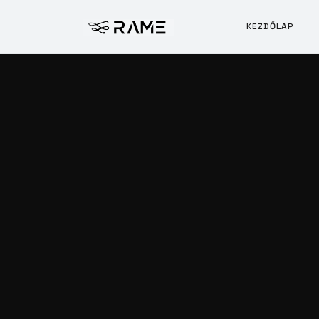
K
E
Z
D
Ő
L
A
P
K
E
Z
D
Ő
L
A
P