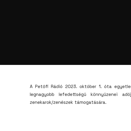
A Petőfi Rádió 2023. október 1. óta egyetle
legnagyobb lefedettségű könnyűzenei adó
zenekarok/zenészek támogatására.
Célja, hogy az igénykiszolgálás helyett igény