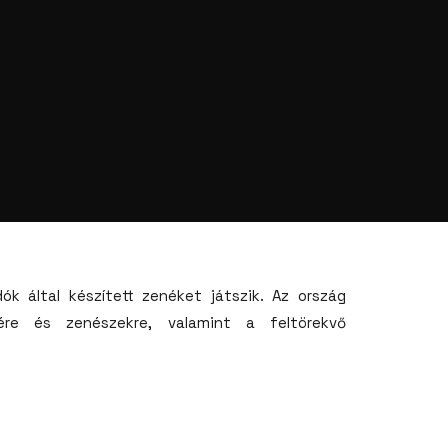
k által készített zenéket játszik. Az ország
ére és zenészekre, valamint a feltörekvő
a magyar könnyűzene fejlődését.