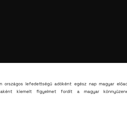
n országos lefedettségű adóként egész nap magyar előadó
jaként kiemelt figyelmet fordít a magyar könnyűzen
t teremtsen a magyar zenére, a hazai zenészekre, elősegítve 